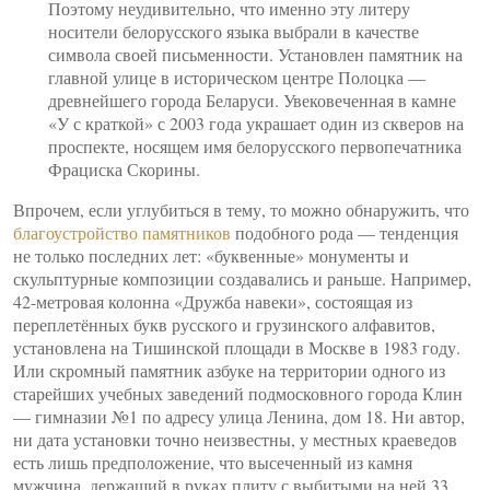
Поэтому неудивительно, что именно эту литеру
носители белорусского языка выбрали в качестве
символа своей письменности. Установлен памятник на
главной улице в историческом центре Полоцка —
древнейшего города Беларуси. Увековеченная в камне
«У с краткой» с 2003 года украшает один из скверов на
проспекте, носящем имя белорусского первопечатника
Фрациска Скорины.
Впрочем, если углубиться в тему, то можно обнаружить, что
благоустройство памятников
подобного рода — тенденция
не только последних лет: «буквенные» монументы и
скульптурные композиции создавались и раньше. Например,
42-метровая колонна «Дружба навеки», состоящая из
переплетённых букв русского и грузинского алфавитов,
установлена на Тишинской площади в Москве в 1983 году.
Или скромный памятник азбуке на территории одного из
старейших учебных заведений подмосковного города Клин
— гимназии №1 по адресу улица Ленина, дом 18. Ни автор,
ни дата установки точно неизвестны, у местных краеведов
есть лишь предположение, что высеченный из камня
мужчина, держащий в руках плиту с выбитыми на ней 33