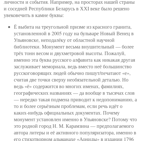
личности и события. Например, на просторах нашей страны
и соседней Республики Беларусь в ХХI веке было решено
увековечить в камне буквы:
Ё выбита на треугольной призме из красного гранита,
установленной в 2005 году на бульваре Новый Венец в
Ульяновске, неподалёку от областной научной
библиотеки. Монумент весьма внушительный — более
трёх тонн весом и двухметровой высоты. Пожалуй,
именно эта буква русского алфавита как никакая другая
заслуживает мемориала, ведь вместо неё большинство
русскоговорящих людей обычно пишут/печатают «е»,
считая две точки сверху необязательной деталью. Но
ведь «ё» содержится во многих именах, фамилиях,
географических названиях — да вообще в тысячах слов
— нередко такая подмена приводит к недопониманию, а
то и более серьёзным проблемам, если речь идёт о
каких-нибудь официальных документах. Почему
монумент установлен именно в Ульяновске? Потому что
это родной город Н. М. Карамзина — предполагаемого
автора литеры и её активного популяризатора, именно в
его стихотворном альманахе «Аониды» в издании 1796