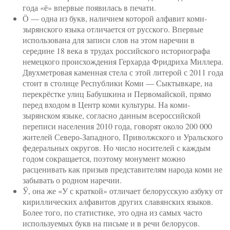
года «ё» впервые появилась в печати.
Ӧ — одна из букв, наличием которой алфавит коми-
зырянского языка отличается от русского. Впервые
использована для записи слов на этом наречии в
середине 18 века в трудах российского историографа
немецкого происхождения Герхарда Фридриха Миллера.
Двухметровая каменная стела с этой литерой с 2011 года
стоит в столице Республики Коми — Сыктывкаре, на
перекрёстке улиц Бабушкина и Первомайской, прямо
перед входом в Центр коми культуры. На коми-
зырянском языке, согласно данным всероссийской
переписи населения 2010 года, говорят около 200 000
жителей Северо-Западного, Приволжского и Уральского
федеральных округов. Но число носителей с каждым
годом сокращается, поэтому монумент можно
расценивать как призыв представителям народа коми не
забывать о родном наречии.
Ў, она же «У с краткой» отличает белорусскую азбуку от
кириллических алфавитов других славянских языков.
Более того, по статистике, это одна из самых часто
используемых букв на письме и в речи белорусов.