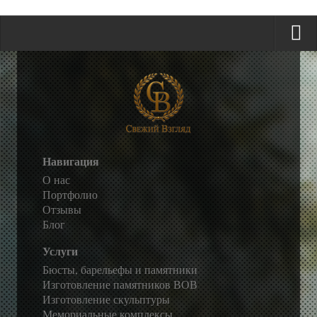
Навигация
О нас
Портфолио
Отзывы
Блог
Услуги
Бюсты, барельефы и памятники
Изготовление памятников ВОВ
Изготовление скульптуры
Мемориальные комплексы