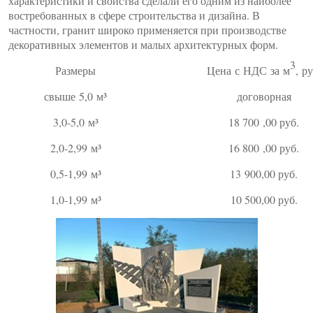
характеристики и свойства сделали его одним из наиболее
востребованных в сфере строительства и дизайна. В
частности, гранит широко применяется при производстве
декоративных элементов и малых архитектурных форм.
3
Размеры
Цена
с
НДС
за
м
,
ру
свыше 5,0 м³
договорная
3,0-5,0 м³
18 700 ,00 руб.
2,0-2,99 м³
16 800 ,00 руб.
0,5-1,99 м³
13 900,00 руб.
1,0-1,99 м³
10 500,00 руб.