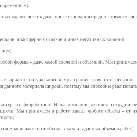
новременным).
нных характеристик даже после окончания предполагаемого сро
епадов, атмосферных осадков и иных негативных влияний.
оном).
любой формы – даже самой сложной и объемной. Мы принимаем з
е варианты натурального камня: гранит, травертин, песчаник 
я данного материала широки, поэтому мы способны реализоват
льптур из фибробетона. Наша компания активно сотруднича
циями. Мы принимаем в работу заказы любого объема – от и
нести:
вне зависимости от объема заказа и заданных объемов работ).