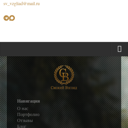
sv_vzgliad@mail.ru
Навигация
О нас
Портфолио
Отзывы
Блог