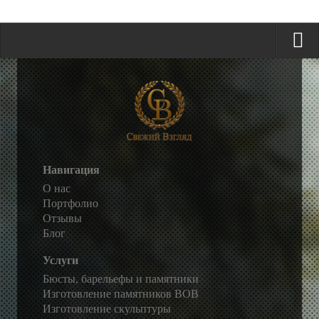
Навигация
О нас
Портфолио
Отзывы
Блог
Услуги
Бюсты, барельефы и памятники
Изготовление памятников ВОВ
Изготовление скульптуры