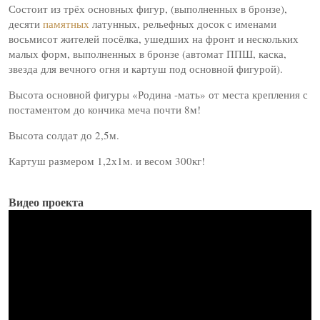
Состоит из трёх основных фигур, (выполненных в бронзе),
десяти
памятных
латунных, рельефных досок с именами
восьмисот жителей посёлка, ушедших на фронт и нескольких
малых форм, выполненных в бронзе (автомат ППШ, каска,
звезда для вечного огня и картуш под основной фигурой).
Высота основной фигуры «Родина -мать» от места крепления с
постаментом до кончика меча почти 8м!
Высота солдат до 2,5м.
Картуш размером 1,2х1м. и весом 300кг!
Видео проекта