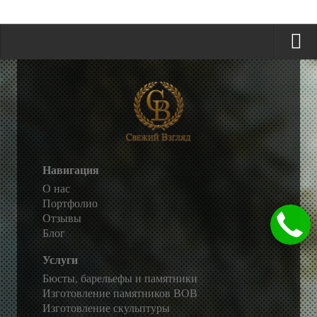
Навигация
О нас
Портфолио
Отзывы
Блог
Услуги
Бюсты, барельефы и памятники
Изготовление памятников ВОВ
Изготовление скульптуры