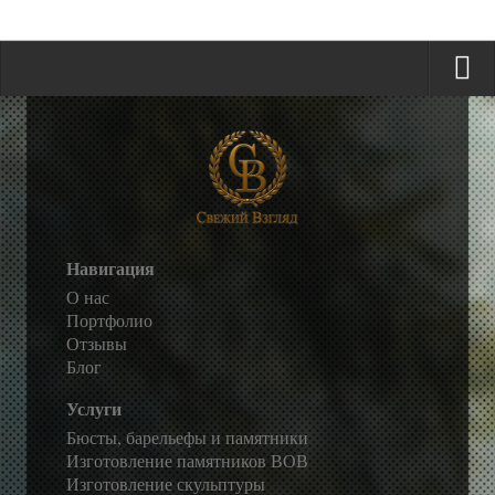
Навигация
О нас
Портфолио
Отзывы
Блог
Услуги
Бюсты, барельефы и памятники
Изготовление памятников ВОВ
Изготовление скульптуры