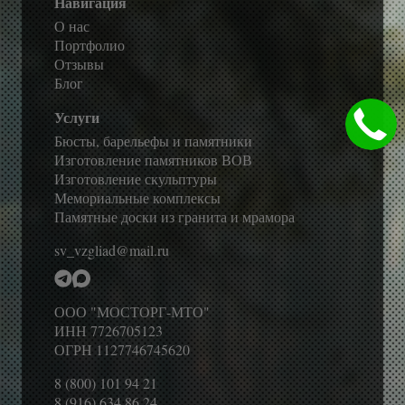
Навигация
О нас
Портфолио
Отзывы
Блог
Услуги
Бюсты, барельефы и памятники
Изготовление памятников ВОВ
Изготовление скульптуры
Мемориальные комплексы
Памятные доски из гранита и мрамора
sv_vzgliad@mail.ru
ООО "МОСТОРГ-МТО"
ИНН 7726705123
ОГРН 1127746745620
8 (800) 101 94 21
8 (916) 634 86 24