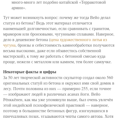
много-много лет подобно китайской «Терракотовой
армии».
Тут может возникнуть вопрос: почему же тогда Вейо делал
статуи из бетона? Ведь этот материал отличается
наименьшей долговечностью, если сравнивать с гранитом,
мрамором или бронзовыми, чугунными сплавами. Наверное,
дело в дешевизне бетона (
цена художественного литья из
чугуна
, бронзы и себестоимость камнеобработки получаются
весьма высокими, даже если обзавестись собственной
мастерской), к тому же работать с бетонной смесью куда
проще, нежели с металлом или камнем, тем более самоучке.
Некоторые факты и цифры
За 50 лет творческой активности скульптор создал около 560
оригинальных статуй из бетона и окружил ими свой домик в
лесу. Почти половина из них — примерно 255, если точнее
— изображают людей в различных асанах йоги. Вейо
Рёнккёнен, как мы уже упомянули выше, был очень увлечён
этой индийской психофизической практикой — наверное,
поэтому в большинстве бетонных фигур, изогнувшихся в
причудливых позах, угадываются черты самого автора. Хотя