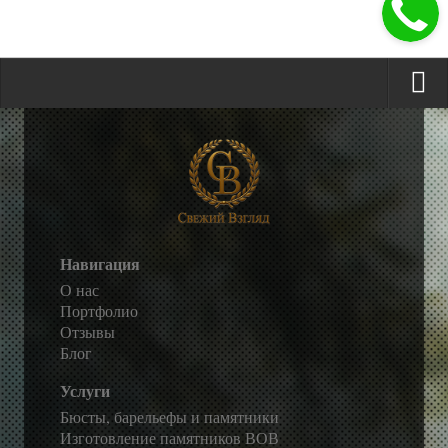
Навигация
О нас
Портфолио
Отзывы
Блог
Услуги
Бюсты, барельефы и памятники
Изготовление памятников ВОВ