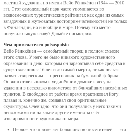
местный художник по имени Вейо Рёнккёнен (1944 — 2010
гг). Этот самодельный парк часто упоминается во
всевозможных туристических рейтингах как одна из самых
загадочных и жутковатых достопримечательностей не только
в Финляндии, но и вообще в мире. Почему это место
получило такую славу? Давайте посмотрим.
Чем примечателен patsaspuisto
Вейо Рёнккёнен — самобытный творец в полном смысле
этого слова. У него не было никакого художественного
образования и дело, которым он зарабатывал себе средства к
существованию с 16 лет и до самой смерти, никак нельзя
назвать творческим — прессовщик на бумажной фабрике.
Он жил отшельником в уединённом домике в лесу на
удалении в несколько километров от ближайших населённых
пунктов. В свободное от работы время практиковал йогу,
плавал и, конечно же, создавал свои оригинальные
скульптуры. Очевидно, что они получались у него такими
непохожими ни на какие другие именно за счёт
изолированности художника от мира.
Первое, что примечает большинство посетителей — это