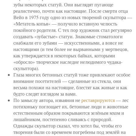
зубы некоторых статуй. Они выглядят пугающе
реалистично, почти как настоящие. После смерти отца
Вейо в 1975 году одно из новых творений скульптора —
«Метатель копья» — получило вставную челюсть
покойного родителя. С тех пор художник стал регулярно
создавать «зубастые» статуи. Знакомые стоматологи
снабжали его зубами — искусственными, а вовсе не
настоящими (и тем более не вырванными у мертвецов,
как утверждается в некоторых байках, которыми
«обросло» творческое наследие нелюдимого чудака-
скульптора).
Глаза многих бетонных статуй тоже привлекают особое
внимание посетителей — сделанные из стекла, они
весьма похожи на настоящие, блестят как живые и как
будто следят взглядом за вами.
По замыслу автора, изваяния не
реставрируются
— лес
потихоньку поглощает их, бетонные люди и животные
естественным образом покрываются зелёным мхом и
лишайником, постепенно сливаясь с природой.
Однажды скульптор сказал, что хотел бы, чтобы его
творения были со временем погребены под землёй на