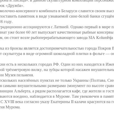
рок «Дружба».
олочно-консервного комбината в Беларуси славится своим высок
поставить памятник в виде узнаваемой сине-белой банки сгущён
8 году.
радиционно ассоциируются с Латвией. Однако первый в мире па
т уже более 60 лет выпускает качественные рыбные консервы —
м, он стоит возле рыбоперерабатывающего завода SIA Kolumbija
а из бронзы является достопримечательностью города Покров В
т скульптура в виде огромной шоколадной плитки в фольге — он
хни есть в нескольких городах РФ. Один из них находится в Иж
обой трёхметровую вилку, на зубцы которой насажен внушитель
ии Музея пельменя.
ескольких населённых пунктах не только Украины (Полтава, Синь
ся самыми внушительными размерами (монумент по высоте сравни
винции Альберта, а рядом располагается кафе, где жители и гос
ваются воедино, наблюдается в Муроме. Там увековечен в памят
С XVIII века согласно указу Екатерины II калачи красуются на г
тия Мурома.