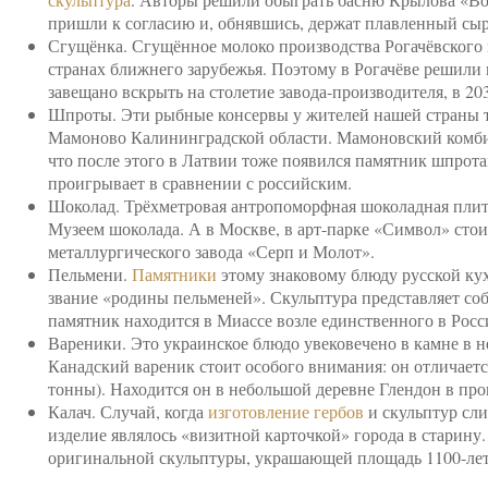
пришли к согласию и, обнявшись, держат плавленный сы
Сгущёнка. Сгущённое молоко производства Рогачёвского м
странах ближнего зарубежья. Поэтому в Рогачёве решили 
завещано вскрыть на столетие завода-производителя, в 203
Шпроты. Эти рыбные консервы у жителей нашей страны т
Мамоново Калининградской области. Мамоновский комбина
что после этого в Латвии тоже появился памятник шпрота
проигрывает в сравнении с российским.
Шоколад. Трёхметровая антропоморфная шоколадная плитк
Музеем шоколада. А в Москве, в арт-парке «Символ» стои
металлургического завода «Серп и Молот».
Пельмени.
Памятники
этому знаковому блюду русской ку
звание «родины пельменей». Скульптура представляет с
памятник находится в Миассе возле единственного в Росс
Вареники. Это украинское блюдо увековечено в камне в н
Канадский вареник стоит особого внимания: он отличает
тонны). Находится он в небольшой деревне Глендон в про
Калач. Случай, когда
изготовление гербов
и скульптур сли
изделие являлось «визитной карточкой» города в старину. 
оригинальной скульптуры, украшающей площадь 1100-ле