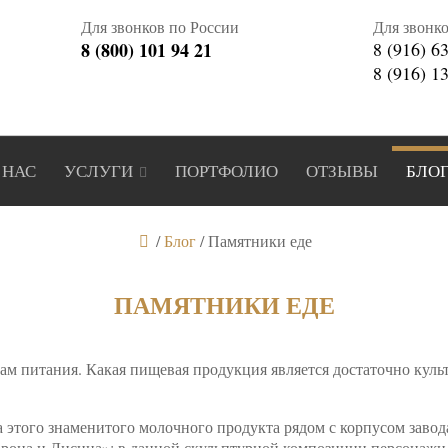
Для звонков по России
Для звонк
8 (800) 101 94 21
8 (916) 6
8 (916) 1
 НАС
УСЛУГИ
ПОРТФОЛИО
ОТЗЫВЫ
БЛО
/
Блог
/
Памятники еде
ПАМЯТНИКИ ЕДЕ
там питания. Какая пищевая продукция является достаточно куль
 этого знаменитого молочного продукта рядом с корпусом заво
она и Лисица»: в данной скульптурной композиции персонажи, 