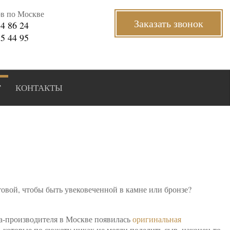
ов по Москве
Заказать звонок
34 86 24
35 44 95
Г
КОНТАКТЫ
товой, чтобы быть увековеченной в камне или бронзе?
да-производителя в Москве появилась
оригинальная
которые по сюжету никак не могли поделить сыр, наконец-то