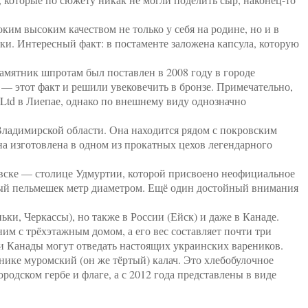
им высоким качеством не только у себя на родине, но и в
ки. Интересный факт: в постаменте заложена капсула, которую
мятник шпротам был поставлен в 2008 году в городе
 этот факт и решили увековечить в бронзе. Примечательно,
 Ltd в Лиепае, однако по внешнему виду однозначно
ладимирской области. Она находится рядом с покровским
а изготовлена в одном из прокатных цехов легендарного
евске — столице Удмуртии, которой присвоено неофициальное
ный пельмешек метр диаметром. Ещё один достойный внимания
ки, Черкассы), но также в России (Ейск) и даже в Канаде.
м с трёхэтажным домом, а его вес составляет почти три
ти Канады могут отведать настоящих украинских вареников.
нике муромский (он же тёртый) калач. Это хлебобулочное
ородском гербе и флаге, а с 2012 года представлены в виде