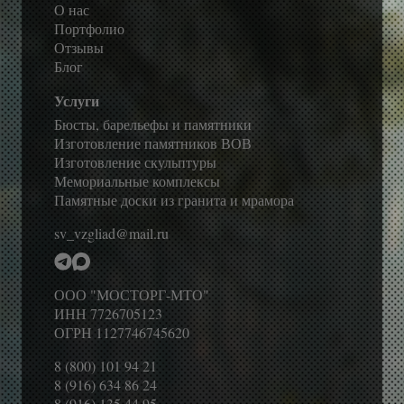
О нас
Портфолио
Отзывы
Блог
Услуги
Бюсты, барельефы и памятники
Изготовление памятников ВОВ
Изготовление скульптуры
Мемориальные комплексы
Памятные доски из гранита и мрамора
sv_vzgliad@mail.ru
ООО "МОСТОРГ-МТО"
ИНН 7726705123
ОГРН 1127746745620
8 (800) 101 94 21
8 (916) 634 86 24
8 (916) 135 44 95