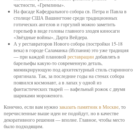
частности, «Гремлины».
На фасаде Кафедрального собора св. Петра и Павла в
столице США Вашингтоне среди традиционных
готических ангелов и горгулий можно заметить
горельеф в виде головы главного злодея киносаги
«Звёздные войны», Дарта Вейдера.
А у реставраторов Нового собора (постройки 15-18
века) в городе Саламанка (Испания) это уже традиция
— при каждой плановой
реставрации
добавлять в
барельефы какую-то современную деталь,
мимикрирующую под архитектурный стиль старинного
оригинала. Так, за последние годы на стенах собора
появился космонавт, а в лапах у одной из
фантастических тварей — вафельный рожок с двумя
шариками мороженого.
Конечно, если вам нужно
заказать памятник в Москве
, то
перечисленные выше идеи не подойдут, но в качестве
декоративного решения — вполне. Главное, чтобы место
было подходящим.