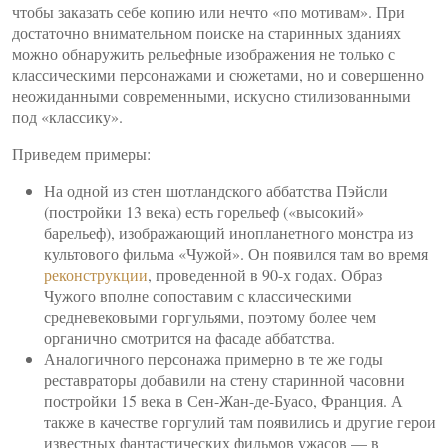
чтобы заказать себе копию или нечто «по мотивам». При
достаточно внимательном поиске на старинных зданиях
можно обнаружить рельефные изображения не только с
классическими персонажами и сюжетами, но и совершенно
неожиданными современными, искусно стилизованными
под «классику».
Приведем примеры:
На одной из стен шотландского аббатства Пэйсли
(постройки 13 века) есть горельеф («высокий»
барельеф), изображающий инопланетного монстра из
культового фильма «Чужой». Он появился там во время
реконструкции
, проведенной в 90-х годах. Образ
Чужого вполне сопоставим с классическими
средневековыми горгульями, поэтому более чем
органично смотрится на фасаде аббатства.
Аналогичного персонажа примерно в те же годы
реставраторы добавили на стену старинной часовни
постройки 15 века в Сен-Жан-де-Буасо, Франция. А
также в качестве горгулий там появились и другие герои
известных фантастических фильмов ужасов — в