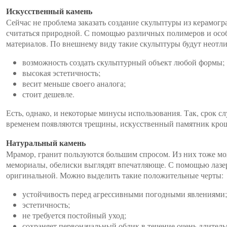
Искусственный камень
Сейчас не проблема заказать создание скульптуры из керамогр
считаться природной. С помощью различных полимеров и особ
материалов. По внешнему виду такие скульптуры будут неотл
возможность создать скульптурный объект любой формы;
высокая эстетичность;
весит меньше своего аналога;
стоит дешевле.
Есть, однако, и некоторые минусы использования. Так, срок 
временем появляются трещины, искусственный памятник кро
Натуральный камень
Мрамор, гранит пользуются большим спросом. Из них тоже мо
мемориалы, обелиски выглядят впечатляюще. С помощью лазер
оригинальной. Можно выделить такие положительные черты:
устойчивость перед агрессивными погодными явлениями;
эстетичность;
не требуется постойный уход;
сохраняет первоначальный облик в течение очень длитель