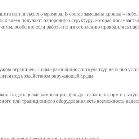
анита или литьевого мрамора. В состав замешана крошка – небол
ых клеев получают однородную структуру, которая после засты
ичимы, особенно если работы по изготовлению проводились наст
службы ограничен. Полые разновидности скульптур не особо уст
шится под воздействием окружающей среды.
жно создать целые композиции, фигуры сложных форм и статуи 
ного или традиционного оборудования есть возможность нанест
ного времени (десятилетия или даже столетия).