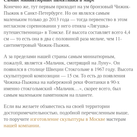
Конечно же, тут первым приходит на ум бронзовый Чижик-
Пыжик в Санкт-Петербурге. Но он являлся самым
маленьким только до 2013 года — тогда первенство в этом
негласном соревновании у него отняла «Лягушка-
путешественница» в Томске. Её высота составляет всего 4,4
см — то есть она в два с половиной раза мельче, чем 11-
сантиметровый Чижик-Пыжик.
А за пределами нашей страны самым миниатюрным,
пожалуй, является «Мальчик, смотрящий на Луну». Он
появился в столице Швеции Стокгольме в 1967 году. Высота
скульптурной композиции — 15 см. То есть до появления
Чижика-Пыжика на набережной реки Фонтанки в 90-х
именно стокгольмский «Мальчик…», скорее всего, был
самым маленьким памятником на планете.
Если вы желаете обзавестись на своей территории
достопримечательностью, подобной перечисленным выше,
то поручите
изготовление скульптуры в Москве
мастерам
нашей компании
.