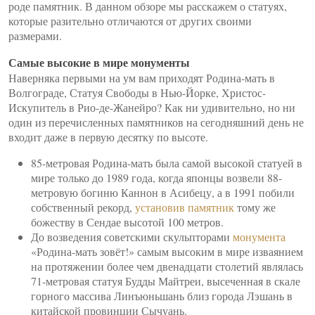
роде памятник. В данном обзоре мы расскажем о статуях,
которые разительно отличаются от других своими
размерами.
Самые высокие в мире монументы
Наверняка первыми на ум вам приходят Родина-мать в
Волгограде, Статуя Свободы в Нью-Йорке, Христос-
Искупитель в Рио-де-Жанейро? Как ни удивительно, но ни
один из перечисленных памятников на сегодняшний день не
входит даже в первую десятку по высоте.
85-метровая Родина-мать была самой высокой статуей в
мире только до 1989 года, когда японцы возвели 88-
метровую богиню Каннон в Асибецу, а в 1991 побили
собственный рекорд,
установив памятник
тому же
божеству в Сендае высотой 100 метров.
До возведения советскими скульпторами
монумента
«Родина-мать зовёт!» самым высоким в мире изваянием
на протяжении более чем двенадцати столетий являлась
71-метровая статуя Будды Майтреи, высеченная в скале
горного массива Линъюньшань близ города Лэшань в
китайской провинции Сычуань.