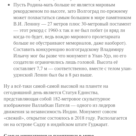
Пусть Родина-мать больше не является мировым
рекордсменом по высоте, зато Волгоград по-прежнему
может похвастаться самым большим в мире памятником
В.И. Ленину — 27 метров плюс 30-метровый постамент
— этот рекорд с 1960-х так и не был побит (и вряд ли
когда-то будет, ведь вождю мирового пролетариата
больше не обустраивают мемориалов, даже наоборот).
Составить конкуренцию волгоградскому Владимиру
Ильичу мог бы разве что монумент в Улан-Удэ, но его
создатели ограничились лишь головой. Высота её
составляет 7,7 м — соответственно, вместе с телом улан-
удэнский Ленин был бы в 8 раз выше.
Ну а всё-таки самой-самой высокой на планете на
сегодняшний день является Статуя Единства,
представляющая собой 182-метровое скульптурное
изображение Валлабхаи Пателя — одного из лидеров
движения за независимость Индии. Монумент совсем
«свежий», открытие состоялось в 2018 году. Располагается
он на острове Садху в индийском штате Гуджарат.
Самые миниатюрные памятники в мире