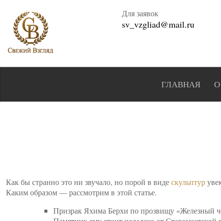
Для заявок
sv_vzgliad@mail.ru
ГЛАВНАЯ
О
Как бы странно это ни звучало, но порой в виде
скульптур
увек
Каким образом — рассмотрим в этой статье.
Призрак Яхима Берхи по прозвищу «Железный чел
Памятник ему стоит недалеко от Староместской п