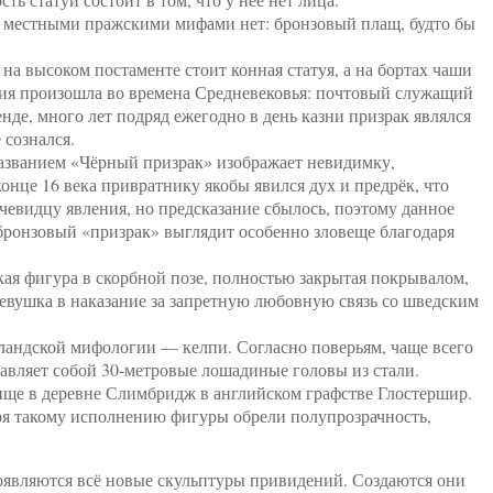
 с местными пражскими мифами нет: бронзовый плащ, будто бы
а высоком постаменте стоит конная статуя, а на бортах чаши
ория произошла во времена Средневековья: почтовый служащий
нде, много лет подряд ежегодно в день казни призрак являлся
 сознался.
азванием «Чёрный призрак» изображает невидимку,
конце 16 века привратнику якобы явился дух и предрёк, что
очевидцу явления, но предсказание сбылось, поэтому данное
 бронзовый «призрак» выглядит особенно зловеще благодаря
кая фигура в скорбной позе, полностью закрытая покрывалом,
 девушка в наказание за запретную любовную связь со шведским
ландской мифологии — келпи. Согласно поверьям, чаще всего
авляет собой 30-метровые лошадиные головы из стали.
ище в деревне Слимбридж в английском графстве Глостершир.
ря такому исполнению фигуры обрели полупрозрачность,
оявляются всё новые скульптуры привидений. Создаются они