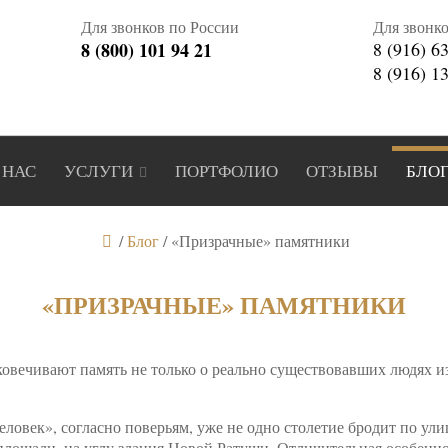
Для звонков по России
Для звонк
8 (800) 101 94 21
8 (916) 6
8 (916) 1
 НАС
УСЛУГИ
ПОРТФОЛИО
ОТЗЫВЫ
БЛО
/
Блог
/
«Призрачные» памятники
«ПРИЗРАЧНЫЕ» ПАМЯТНИКИ
овечивают память не только о реально существовавших людях из
овек», согласно поверьям, уже не одно столетие бродит по ул
лощади, на углу здания Новой Ратуши. Отличительная особенност