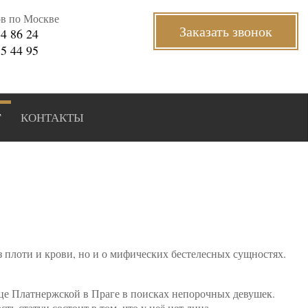
ов по Москве
Заказать звонок
34 86 24
35 44 95
Г
КОНТАКТЫ
 плоти и крови, но и о мифических бестелесных сущностях.
ице Платнержской в Праге в поисках непорочных девушек.
ь статуи состоит в том, что у неё нет лица.