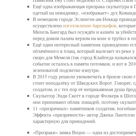
Ещё одна изображающая призрака скульптура в П
одетый на невидимку, «изображает» дух Командо
В немецком городе Эслинген-ам-Неккар привиден
осуществлено
изготовление барельефов
, которы
Михель Бангард был осуждён и казнён за убийств
перед домом палача верхом на коне и трубил в п
Ещё один интересный памятник привидению есть
облачённого в плащ, который вылезает из реки у
скоро для Мемеля (так город Клайпеда назывался
событие осталось в памяти потомков, и вот в 2
зеленоватой подсветке изнутри.
В 2015 году решили увековечить в бронзе свою 
стоит неподалёку от Шведских Ворот. Говорят, г
солдатом, и с тех пор её неприкаянная душа бро
Скульптор Энди Скотт в городе Фолкерк в Шотл
они принимают облик лошадей, поэтому скульпту
11 «призрачных» памятников солдатам, погибши
Эффекта «призрачности» автор Джеки Лантелли 
характерную для привидений.
«Призраки» замка Вецио — одна из достопримеч