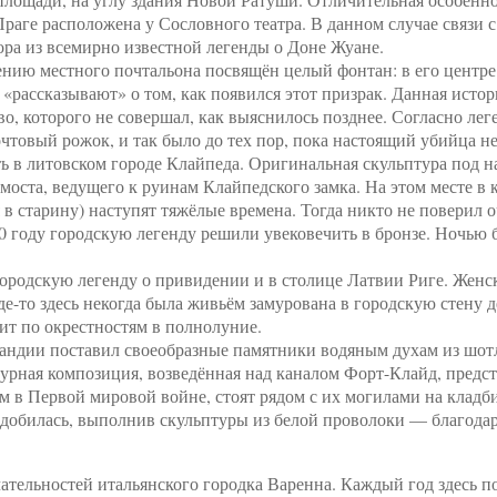
раге расположена у Сословного театра. В данном случае связи
ра из всемирно известной легенды о Доне Жуане.
ию местного почтальона посвящён целый фонтан: в его центре н
е «рассказывают» о том, как появился этот призрак. Данная ист
о, которого не совершал, как выяснилось позднее. Согласно леге
очтовый рожок, и так было до тех пор, пока настоящий убийца не
 в литовском городе Клайпеда. Оригинальная скульптура под н
 моста, ведущего к руинам Клайпедского замка. На этом месте в 
 в старину) наступят тяжёлые времена. Тогда никто не поверил 
010 году городскую легенду решили увековечить в бронзе. Ночью
городскую легенду о привидении и в столице Латвии Риге. Женс
де-то здесь некогда была живьём замурована в городскую стену
дит по окрестностям в полнолуние.
андии поставил своеобразные памятники водяным духам из шот
рная композиция, возведённая над каналом Форт-Клайд, предст
м в Первой мировой войне, стоят рядом с их могилами на кладб
добилась, выполнив скульптуры из белой проволоки — благода
ательностей итальянского городка Варенна. Каждый год здесь п