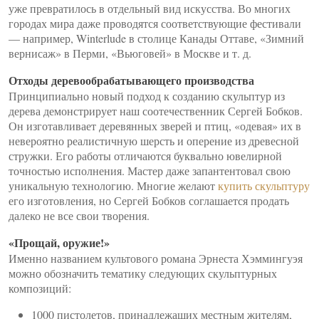
уже превратилось в отдельный вид искусства. Во многих
городах мира даже проводятся соответствующие фестивали
— например, Winterlude в столице Канады Оттаве, «Зимний
вернисаж» в Перми, «Вьюговей» в Москве и т. д.
Отходы деревообрабатывающего производства
Принципиально новый подход к созданию скульптур из
дерева демонстрирует наш соотечественник Сергей Бобков.
Он изготавливает деревянных зверей и птиц, «одевая» их в
невероятно реалистичную шерсть и оперение из древесной
стружки. Его работы отличаются буквально ювелирной
точностью исполнения. Мастер даже запантентовал свою
уникальную технологию. Многие желают
купить скульптуру
его изготовления, но Сергей Бобков соглашается продать
далеко не все свои творения.
«Прощай, оружие!»
Именно названием культового романа Эрнеста Хэммингуэя
можно обозначить тематику следующих скульптурных
композиций:
1000 пистолетов, принадлежащих местным жителям,