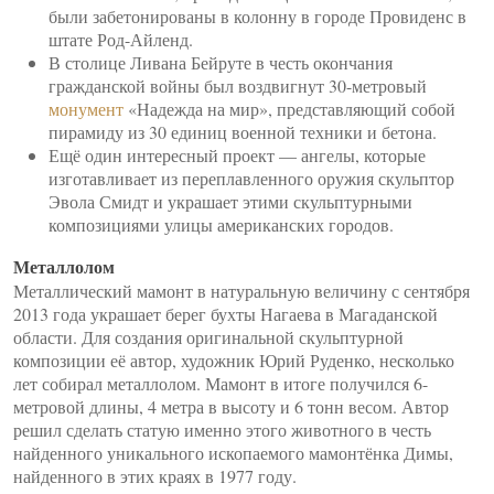
были забетонированы в колонну в городе Провиденс в
штате Род-Айленд.
В столице Ливана Бейруте в честь окончания
гражданской войны был воздвигнут 30-метровый
монумент
«Надежда на мир», представляющий собой
пирамиду из 30 единиц военной техники и бетона.
Ещё один интересный проект — ангелы, которые
изготавливает из переплавленного оружия скульптор
Эвола Смидт и украшает этими скульптурными
композициями улицы американских городов.
Металлолом
Металлический мамонт в натуральную величину с сентября
2013 года украшает берег бухты Нагаева в Магаданской
области. Для создания оригинальной скульптурной
композиции её автор, художник Юрий Руденко, несколько
лет собирал металлолом. Мамонт в итоге получился 6-
метровой длины, 4 метра в высоту и 6 тонн весом. Автор
решил сделать статую именно этого животного в честь
найденного уникального ископаемого мамонтёнка Димы,
найденного в этих краях в 1977 году.