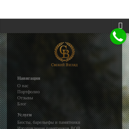
Навигация
О нас
Портфолио
Отзывы
Блог
Услуги
Бюсты, барельефы и памятники
Изготовление памятников ВОВ