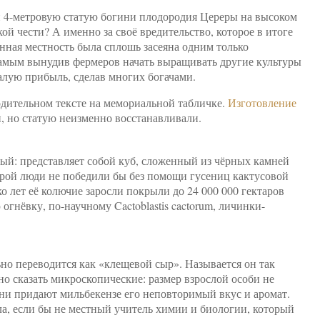
ой 4-метровую статую богини плодородия Цереры на высоком
ой чести? А именно за своё вредительство, которое в итоге
анная местность была сплошь засеяна одним только
самым вынудив фермеров начать выращивать другие культуры
алую прибыль, сделав многих богачами.
одительном тексте на мемориальной табличке.
Изготовление
, но статую неизменно восстанавливали.
ый: представляет собой куб, сложенный из чёрных камней
орой люди не победили бы без помощи гусениц кактусовой
о лет её колючие заросли покрыли до 24 000 000 гектаров
гнёвку, по-научному Cactoblastis cactorum, личинки-
но переводится как «клещевой сыр». Называется он так
но сказать микроскопические: размер взрослой особи не
они придают мильбекензе его неповторимый вкус и аромат.
ла, если бы не местный учитель химии и биологии, который