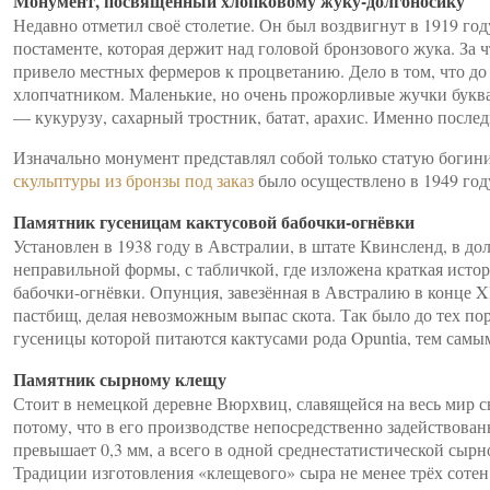
Монумент, посвящённый хлопковому жуку-долгоносику
Недавно отметил своё столетие. Он был воздвигнут в 1919 го
постаменте, которая держит над головой бронзового жука. За 
привело местных фермеров к процветанию. Дело в том, что до 
хлопчатником. Маленькие, но очень прожорливые жучки буква
— кукурузу, сахарный тростник, батат, арахис. Именно после
Изначально монумент представлял собой только статую богин
скульптуры из бронзы под заказ
было осуществлено в 1949 год
Памятник гусеницам кактусовой бабочки-огнёвки
Установлен в 1938 году в Австралии, в штате Квинсленд, в до
неправильной формы, с табличкой, где изложена краткая исто
бабочки-огнёвки. Опунция, завезённая в Австралию в конце XI
пастбищ, делая невозможным выпас скота. Так было до тех пор
гусеницы которой питаются кактусами рода Opuntia, тем самы
Памятник сырному клещу
Стоит в немецкой деревне Вюрхвиц, славящейся на весь мир с
потому, что в его производстве непосредственно задействован
превышает 0,3 мм, а всего в одной среднестатистической сыр
Традиции изготовления «клещевого» сыра не менее трёх сотен