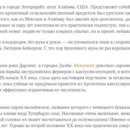
ду в городе Энтерпрайз, штат Алабама, США. Представляет соб
что крошечный сельскохозяйственный вредитель был удостоен так
того, как из Мексики в Алабаму был завезён жук-долгоносик, д
льно за пару лет уничтожили его практически подчистую, тем 
дний помог людям не только покрыть убытки, но и принёс небыв
и плодородия, без жука в руках — он упоминался лишь в сопров
у Лютером Бейкером. С тех пор бронзового жука не раз воровали
лине реки Дарлинг, в городке Далби.
Монумент
довольно скромн
рия борьбы австралийских фермеров с кактусом-опунцией, в кот
X-начале ХХ века, стала здесь настоящим бедствием: за нескольк
, пока учёные не придумали привезти из Аргентины кактусовую о
м эффективно ограничивая их численность.
воим сыром мильбекензе, название которого с немецкого букваль
ы клещи вида Tyrophagus casei. Насекомые очень маленькие, мож
ной головке их может насчитываться до полумиллиона! Именно 
 лет. Однако ко второй половине ХХ века она практически умер