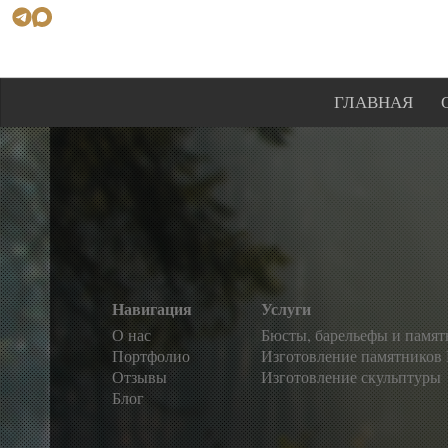
ГЛАВНАЯ
Навигация
Услуги
О нас
Бюсты, барельефы и памя
Портфолио
Изготовление памятников
Отзывы
Изготовление скульптуры
Блог