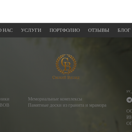
О НАС
УСЛУГИ
ПОРТФОЛИО
ОТЗЫВЫ
БЛОГ
sv
тники
Мемориальные комплексы
 ВОВ
Памятные доски из гранита и мрамора
О
ИН
ОГ