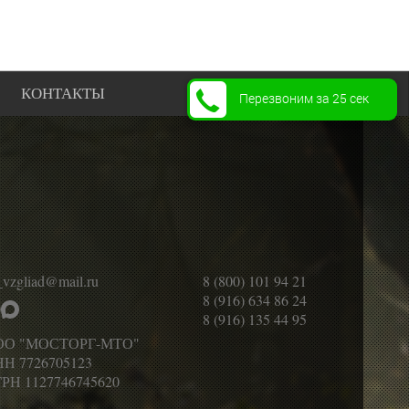
КОНТАКТЫ
Перезвоним за 25 сек
_vzgliad@mail.ru
8 (800) 101 94 21
8 (916) 634 86 24
8 (916) 135 44 95
ОО "МОСТОРГ-МТО"
Н 7726705123
РН 1127746745620