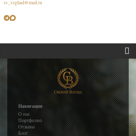
sv_vzgliad@mail.ru
Навигация
О нас
Портфолио
Отзывы
Блог