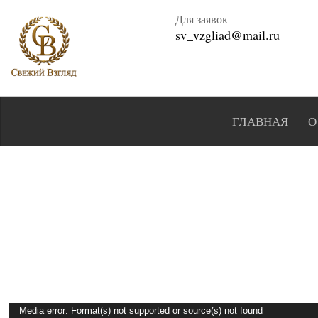
Для заявок
sv_vzgliad@mail.ru
ГЛАВНАЯ
О
Видеоплеер
Media error: Format(s) not supported or source(s) not found