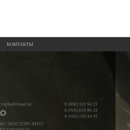
КОНТАКТЫ
_vzgliad@mail.ru
8 (800) 101 94 21
8 (916) 634 86 24
8 (916) 135 44 95
ОО "МОСТОРГ-МТО"
Н 7726705123