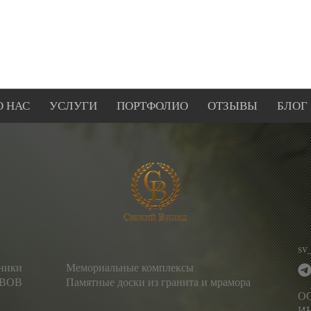
О НАС
УСЛУГИ
ПОРТФОЛИО
ОТЗЫВЫ
БЛОГ
sv
тники
Мемориальные комплексы
 ВОВ
Памятные доски из гранита и мрамора
О
ИН