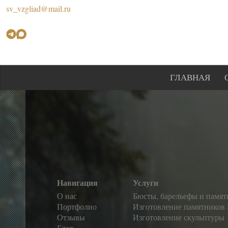
sv_vzgliad@mail.ru
ГЛАВНАЯ
Навигация
Услуги
О нас
Бюсты, барельефы и памя
Портфолио
Изготовление памятников
Отзывы
Изготовление скульптуры
Блог