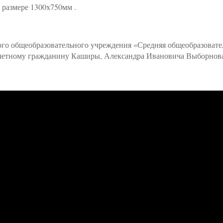
 размере 1300х750мм .
го общеобразовательного учреждения «Средняя общеобразовате
Почетному гражданину Каширы, Александра Ивановича Выборнов