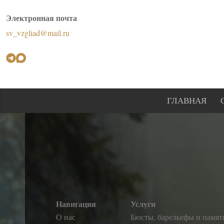
Электронная почта
sv_vzgliad@mail.ru
ГЛАВНАЯ
Навигация
Услуги
О нас
Бюсты, барельефы и памя