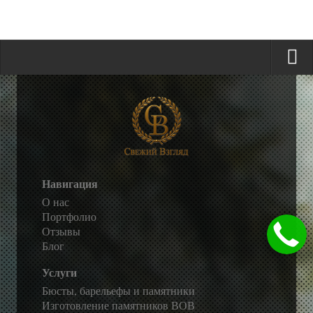
Навигация
О нас
Портфолио
Отзывы
Блог
Услуги
Бюсты, барельефы и памятники
Изготовление памятников ВОВ