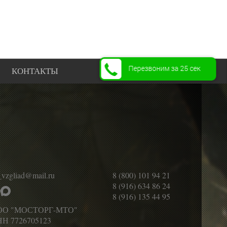
Перезвоним за 25 сек
КОНТАКТЫ
_vzgliad@mail.ru
8 (800) 101 94 21
8 (916) 634 86 24
8 (916) 135 44 95
ОО "МОСТОРГ-МТО"
Н 7726705123