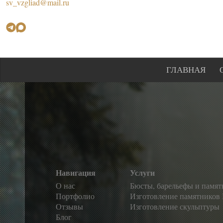
sv_vzgliad@mail.ru
ГЛАВНАЯ
Навигация
Услуги
О нас
Бюсты, барельефы и памя
Портфолио
Изготовление памятников
Отзывы
Изготовление скульптуры
Блог