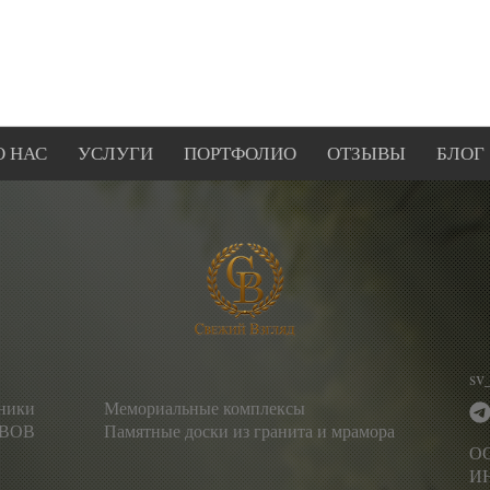
О НАС
УСЛУГИ
ПОРТФОЛИО
ОТЗЫВЫ
БЛОГ
sv
тники
Мемориальные комплексы
 ВОВ
Памятные доски из гранита и мрамора
О
ИН