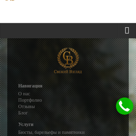
Навигация
О нас
Портфолио
Отзывы
Блог
Услуги
Бюсты, барельефы и памятники