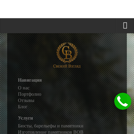
Навигация
О нас
Портфолио
Отзывы
Блог
Услуги
Бюсты, барельефы и памятники
Изготовление памятников ВОВ