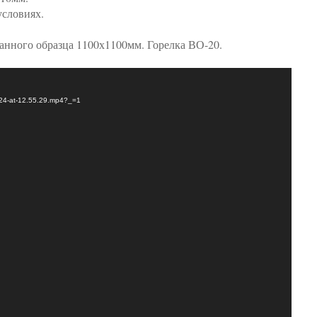
условиях.
данного образца 1100х1100мм. Горелка ВО-20.
-24-at-12.55.29.mp4?_=1